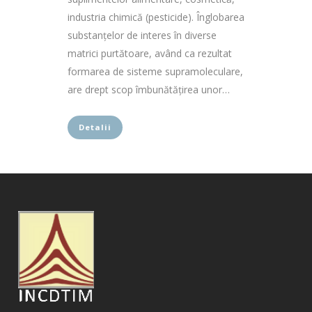
industria chimică (pesticide). Înglobarea
substanțelor de interes în diverse
matrici purtătoare, având ca rezultat
formarea de sisteme supramoleculare,
are drept scop îmbunătățirea unor…
Detalii