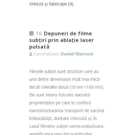
Sinteză şi fabricaţie (4)
16
Depuneri de filme
subțiri prin ablație laser
pulsată
Cercetator(i):
Daniel Marconi
Filmele subțiri sunt structuri care au
una dintre dimensiuni mult mai mică
decât celelalte două (10 nm ÷100 nm).
Ele sunt intens folosite datorită
proprietăților pe care le conferă
nanostructurarea: transport de sarcină
îmbunătățit, duritate crescută și, în
cazul filmelor subțiri semiconductoare,
amplificarea mișcării purtătorilor…