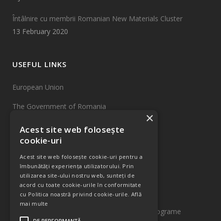
Întâlnire cu membrii Romanian New Materials Cluster
13 February 2020
USEFUL LINKS
European Union
The Government of Romania
×
EU Funds
Acest site web folosește
cookie-uri
INCDTIM Cluj-Napoca
Acest site web folosește cookie-uri pentru a
Sitemap
îmbunătăți experiența utilizatorului. Prin
utilizarea site-ului nostru web, sunteți de
acord cu toate cookie-urile în conformitate
INFORMATIONS
cu Politica noastră privind cookie-urile.
Află
mai multe
Pentru informații detaliate despre celelalte programe
DE PERFORMANȚĂ