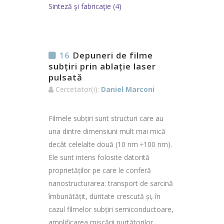
Sinteză şi fabricaţie (4)
16
Depuneri de filme
subțiri prin ablație laser
pulsată
Cercetator(i):
Daniel Marconi
Filmele subțiri sunt structuri care au
una dintre dimensiuni mult mai mică
decât celelalte două (10 nm ÷100 nm).
Ele sunt intens folosite datorită
proprietăților pe care le conferă
nanostructurarea: transport de sarcină
îmbunătățit, duritate crescută și, în
cazul filmelor subțiri semiconductoare,
amplificarea mișcării purtătorilor…