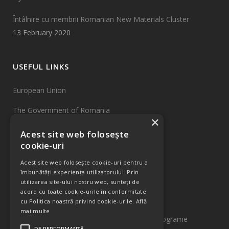
Întâlnire cu membrii Romanian New Materials Cluster
13 February 2020
USEFUL LINKS
European Union
The Government of Romania
×
EU Funds
Acest site web folosește
cookie-uri
INCDTIM Cluj-Napoca
Acest site web folosește cookie-uri pentru a
Sitemap
îmbunătăți experiența utilizatorului. Prin
utilizarea site-ului nostru web, sunteți de
acord cu toate cookie-urile în conformitate
INFORMATIONS
cu Politica noastră privind cookie-urile.
Află
mai multe
Pentru informații detaliate despre celelalte programe
DE PERFORMANȚĂ