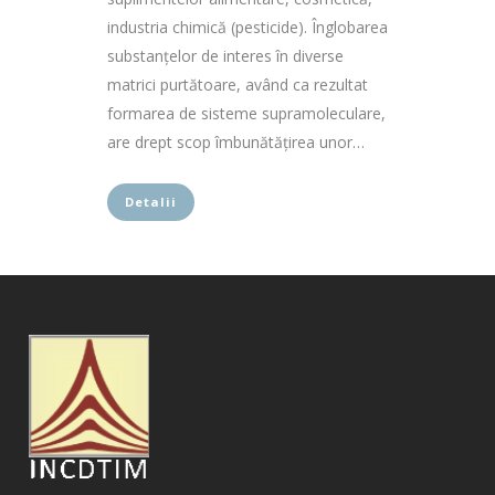
industria chimică (pesticide). Înglobarea
substanțelor de interes în diverse
matrici purtătoare, având ca rezultat
formarea de sisteme supramoleculare,
are drept scop îmbunătățirea unor…
Detalii