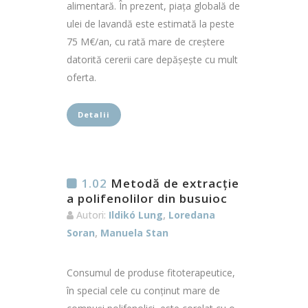
alimentară. În prezent, piața globală de
ulei de lavandă este estimată la peste
75 M€/an, cu rată mare de creștere
datorită cererii care depășește cu mult
oferta.
Detalii
1.02
Metodă de extracție
a polifenolilor din busuioc
Autori:
Ildikó Lung
,
Loredana
Soran
,
Manuela Stan
Consumul de produse fitoterapeutice,
în special cele cu conținut mare de