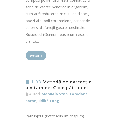
compuşi polifenolici, este corelat cu o
serie de efecte benefice în organism,
cum ar fi reducerea riscului de diabet,
obezitate, boli coronariene, cancer de
colon şi disfuncţii gastrointestinale.
Busuiocul (Ocimum basilicum) este o
plantă…
Detalii
1.03
Metodă de extracție
a vitaminei C din pătrunjel
Autori:
Manuela Stan
,
Loredana
Soran
,
Ildikó Lung
Pătrunjelul (Petroselinum crispum)