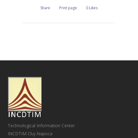
Share
Print page
0
Likes
Technological Information Center
INCDTIM Cluj-Napoca