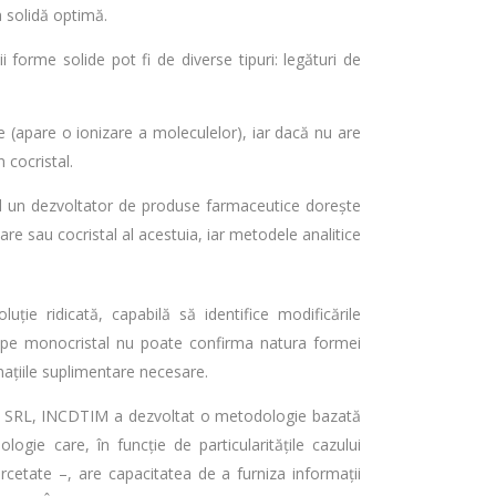
 solidă optimă.
i forme solide pot fi de diverse tipuri: legături de
 (apare o ionizare a moleculelor), iar dacă nu are
 cocristal.
d un dezvoltator de produse farmaceutice dorește
are sau cocristal al acestuia, iar metodele analitice
ție ridicată, capabilă să identifice modificările
e X pe monocristal nu poate confirma natura formei
mațiile suplimentare necesare.
stal SRL, INCDTIM a dezvoltat o metodologie bazată
ie care, în funcție de particularitățile cazului
rcetate –, are capacitatea de a furniza informații