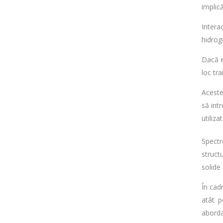
implic
Intera
hidrog
Dacă e
loc tr
Aceste
să int
utiliz
Spectr
struct
solide
În cad
atât p
aborda