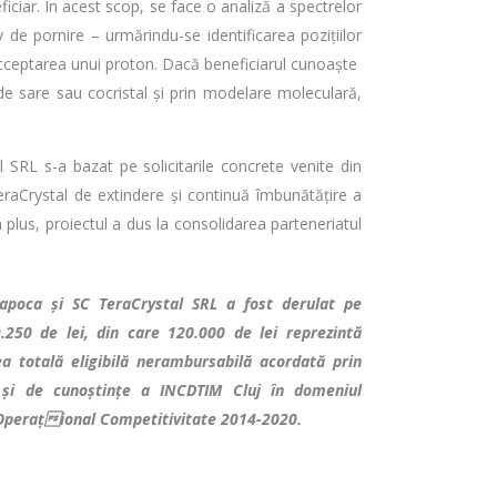
iciar. În acest scop, se face o analiză a spectrelor
de pornire – urmărindu-se identificarea pozițiilor
 acceptarea unui proton. Dacă beneficiarul cunoaște
 de sare sau cocristal și prin modelare moleculară,
SRL s-a bazat pe solicitarile concrete venite din
TeraCrystal de extindere și continuă îmbunătățire a
În plus, proiectul a dus la consolidarea parteneriatul
Napoca și SC TeraCrystal SRL a fost derulat pe
.250 de lei, din care 120.000 de lei reprezintă
ea totală eligibilă nerambursabilă acordată prin
ic și de cunoștințe a INCDTIM Cluj în domeniul
 Operațional Competitivitate 2014-2020.