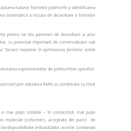
utarea tuturor formelor polimorfe și identificarea
area sistematică a riscului de dezvoltare a formelor
tă pentru cei doi parteneri de dezvoltare a unor
tivi, cu potențial important de comercializare sub
i “
Servicii
inovative în optimizarea formelor solide
oiectarea experimentelor de polimorfism specifice
cocristal
prin utilizarea RMN-ss combinată cu mod
și mai puțin solubile – ȋn consecință, mai puțin
lte molecule (coformer), acceptate din punct de
i biodisponibilitate ȋmbunătățite. Aceste combinații