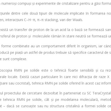
ă numeroși compuși și experimente de cristalizare pentru a găsi forma
cțiunile dintre cele două tipuri de molecule implicate ȋn formarea noi
en, interacțiuni C–H···π, π–π stacking, van der Waals.
xistă un transfer de proton de la un acid la o bază se formează sare
ansferul de proton și moleculele rămȃn ȋn stare neutră se formează un
 forme combinate au un comportament diferit ȋn organism, iar cȃn
roducă pe piaṭă un astfel de produs trebuie să specifice caracterul de s
ate sunt complexe.
oscopia RMN pe solide este o tehnică foarte sensibilă și cu rezolu
urale locale. Există cazuri particulare în care nici difracția de raz
 (sare sau cocristal), tehnica RMN pe solide oferind în acest caz infor
rul proiectului de cercetare dezvoltat în parteneriat cu SC TeraCry
e tehnica RMN pe solide, cât și pe modelarea moleculară, metodolog
t – dacă se cunoaște sau nu structura cristalină a formei solide ce