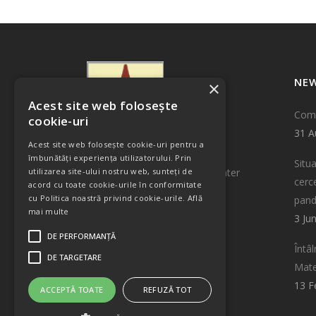
NE
×
Acest site web folosește
Comu
cookie-uri
31 A
Acest site web folosește cookie-uri pentru a
îmbunătăți experiența utilizatorului. Prin
Situa
Technological Information Center
utilizarea site-ului nostru web, sunteți de
cerce
acord cu toate cookie-urile în conformitate
INCDTIM Cluj-Napoca
cu Politica noastră privind cookie-urile.
Află
pan
Donat Street 67-103
mai multe
3 Ju
400293 Cluj-Napoca, Romania
DE PERFORMANȚĂ
Email: tto@itim-cj.ro
Întâ
DE TARGETARE
Tel.: +40 264 58 40 37
Mate
Fax: +40 264 42 00 42
13 F
ACCEPTĂ TOATE
REFUZĂ TOT