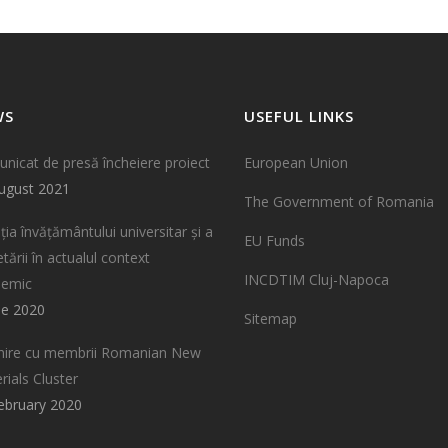
WS
USEFUL LINKS
nicat de presă încheiere proiect
European Union
ugust 2021
The Government of Romania
ția învățământului universitar și a
EU Funds
tării în actualul context
INCDTIM Cluj-Napoca
demic
ne 2020
Sitemap
lnire cu membrii Romanian New
rials Cluster
ebruary 2020