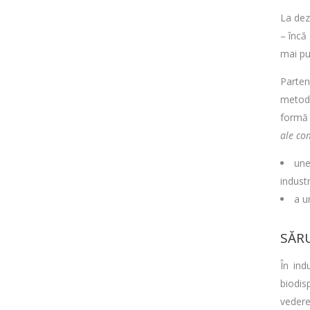
La dez
– încă
mai put
Parten
metodo
formă 
ale com
une
industr
a u
SĂRU
În ind
biodis
vedere