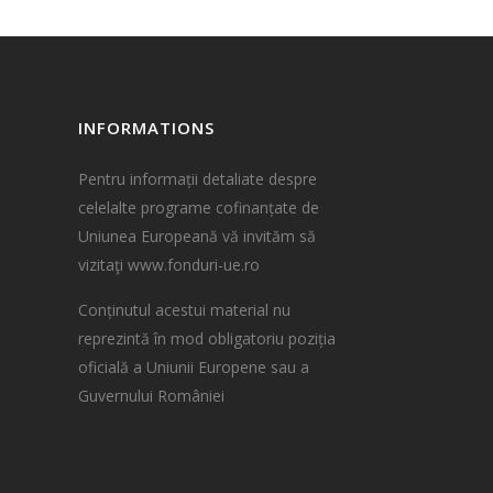
INFORMATIONS
Pentru informații detaliate despre
celelalte programe cofinanțate de
Uniunea Europeană vă invităm să
vizitaţi
www.fonduri-ue.ro
Conținutul acestui material nu
reprezintă în mod obligatoriu poziția
oficială a Uniunii Europene sau a
Guvernului României