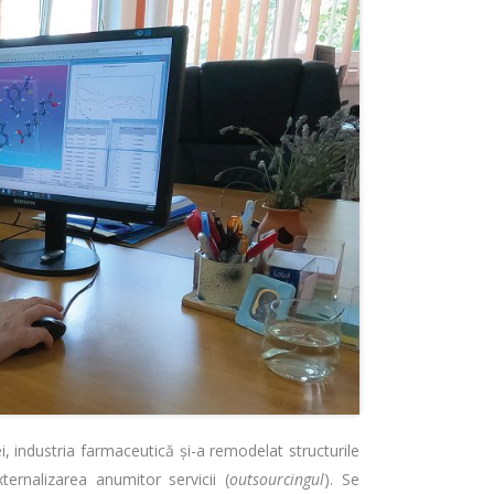
i, industria farmaceutică și-a remodelat structurile
ernalizarea anumitor servicii (
outsourcingul
). Se