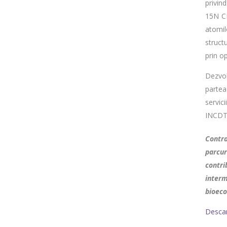
privin
15N CP
atomil
struct
prin o
Dezvol
partea
servici
INCDT
Contra
parcur
contri
interm
bioeco
Descar