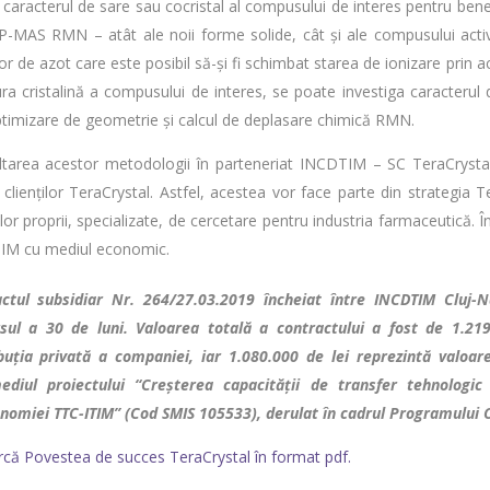
d caracterul de sare sau cocristal al compusului de interes pentru benef
-MAS RMN – atât ale noii forme solide, cât și ale compusului activ 
or de azot care este posibil să-și fi schimbat starea de ionizare prin
ura cristalină a compusului de interes, se poate investiga caracterul
ptimizare de geometrie și calcul de deplasare chimică RMN.
tarea acestor metodologii în parteneriat INCDTIM – SC TeraCrystal 
 clienților TeraCrystal. Astfel, acestea vor face parte din strategia 
ilor proprii, specializate, de cercetare pentru industria farmaceutică. 
IM cu mediul economic.
ctul subsidiar Nr. 264/27.03.2019 încheiat între INCDTIM Cluj-
sul a 30 de luni. Valoarea totală a contractului a fost de 1.219
buția privată a companiei, iar 1.080.000 de lei reprezintă valoar
ediul proiectului “Creșterea capacității de transfer tehnolog
nomiei TTC-ITIM” (Cod SMIS 105533), derulat în cadrul Programului
că Povestea de succes TeraCrystal în format pdf.