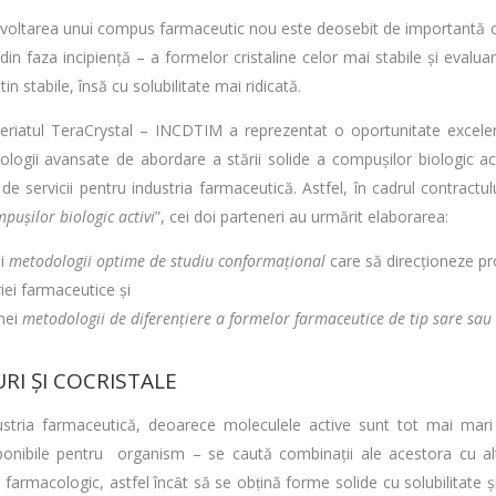
voltarea unui compus farmaceutic nou este deosebit de importantă că
 din faza incipiență – a formelor cristaline celor mai stabile și evalu
in stabile, însă cu solubilitate mai ridicată.
eriatul TeraCrystal – INCDTIM a reprezentat o oportunitate excelen
logii avansate de abordare a stării solide a compușilor biologic ac
de servicii pentru industria farmaceutică. Astfel, în cadrul contractulu
pușilor biologic activi
”, cei doi parteneri au urmărit elaborarea:
i
metodologii optime de studiu conformațional
care să direcționeze pr
iei farmaceutice și
nei
metodologii de diferențiere a formelor farmaceutice de tip sare sau 
RI ȘI COCRISTALE
ustria farmaceutică, deoarece moleculele active sunt tot mai mari 
ponibile pentru organism – se caută combinații ale acestora cu a
 farmacologic, astfel încȃt să se obṭină forme solide cu solubilitate ș