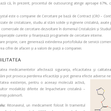
ază că, în prezent, procentul de outsourcing atinge aproape 67%, c
ystal este o companie de Cercetare pe bază de Contract (
CRO – Cont
izate de cristalizare, studiu al stării solide și inginerie cristalină, axate
i comerciale de cercetare-dezvoltare în domeniul Cristalizării și Studiul
 operațiile curente și finanțează programele de cercetare interne.
are proprie, care generează extinderea portofoliului de servicii comerc
ea cifrei de afaceri și a valorii de piață a companiei.
ILITATEA
itatea medicamentelor afectează siguranţa, eficacitatea şi calitat
ării pot provoca pierderea eficacităţii şi pot genera efecte adverse ne
litatea existenței, pentru o aceeași moleculă activă,
ltor modalități diferite de împachetare cristalină –
iții polimorfi.
lu:
Ritonavirul, un medicament folosit în tramentul