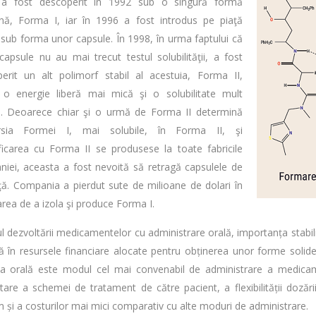
 a fost descoperit în 1992 sub o singură formă
lină, Forma I, iar în 1996 a fost introdus pe piaţă
 sub forma unor capsule. În 1998, în urma faptului că
capsule nu au mai trecut testul solubilităţii, a fost
erit un alt polimorf stabil al acestuia, Forma II,
o energie liberă mai mică şi o solubilitate mult
. Deoarece chiar şi o urmă de Forma II determină
rsia Formei I, mai solubile, în Forma II, şi
ficarea cu Forma II se produsese la toate fabricile
iei, aceasta a fost nevoită să retragă capsulele de
ţă. Compania a pierdut sute de milioane de dolari în
area de a izola şi produce Forma I.
l dezvoltării medicamentelor cu administrare orală, importanța stabilită
tă în resursele financiare alocate pentru obținerea unor forme solide 
ia orală este modul cel mai convenabil de administrare a medicame
tare a schemei de tratament de către pacient, a flexibilității doză
 și a costurilor mai mici comparativ cu alte moduri de administrare.