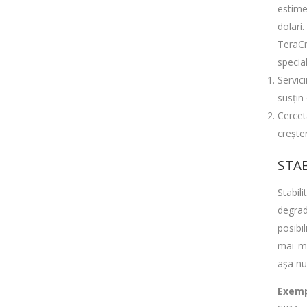
estime
dolari.
TeraCr
special
Servici
susțin
Cercet
creșter
STAB
Stabil
degrad
posibi
mai mu
așa num
Exemp