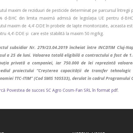
utul maxim de reziduuri de pesticide determinat pe parcursul întregii 
 d-BHC din limita maximă admisă de legislația UE pentru d-BHC î
utul maxim de 4,4’-DDE în probele de lapte monitorizate, aceasta est
tru 4,4’-DDE și care este stabilită la maxim 50 mg/kg.
ctul subsidiar Nr. 279/23.04.2019 încheiat între INCDTIM Cluj-N
sul a 25 de luni. Valoarea totală eligibilă a contractului a fost de 1
buția privată a companiei, iar 750.000 de lei reprezintă valoare
ediul proiectului “Creșterea capacității de transfer tehnolog
nomiei TTC-ITIM” (Cod SMIS 105533), derulat în cadrul Programului 
că Povestea de succes SC Agro Cosm-Fan SRL în format pdf.