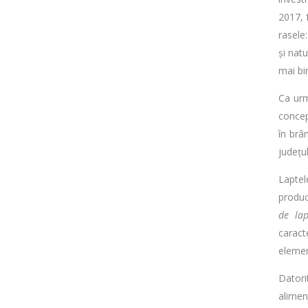
2017, 
rasele
și nat
mai bi
Ca urm
concep
în brâ
județul
Laptel
produc
de lap
caracte
elemen
Datori
aliment