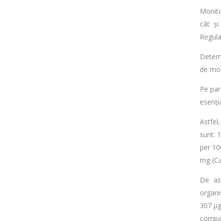
Monito
cât și
Regula
Determ
de mon
Pe par
esenți
Astfel
sunt: 
per 10
mg (Ca
De ase
organi
307 µg
compar