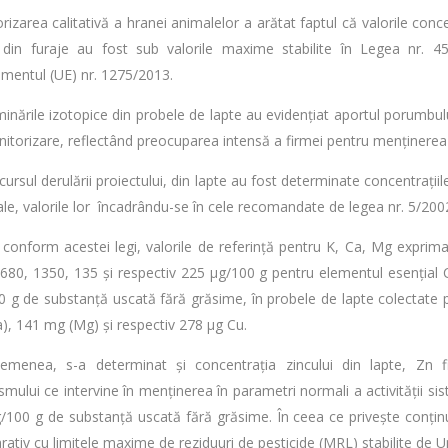
rizarea calitativă a hranei animalelor a arătat faptul că valorile conce
 din furaje au fost sub valorile maxime stabilite în Legea nr. 458
mentul (UE) nr. 1275/2013.
inările izotopice din probele de lapte au evidențiat aportul porumbulu
itorizare, reflectând preocuparea intensă a firmei pentru menținerea 
cursul derulării proiectului, din lapte au fost determinate concentrații
ale, valorile lor încadrându-se în cele recomandate de legea nr. 5/200
, conform acestei legi, valorile de referință pentru K, Ca, Mg expr
1680, 1350, 135 și respectiv 225 µg/100 g pentru elementul esențial 
0 g de substanță uscată fără grăsime, în probele de lapte colectate p
), 141 mg (Mg) și respectiv 278 µg Cu.
menea, s-a determinat și concentrația zincului din lapte, Zn f
smului ce intervine în menținerea în parametri normali a activității s
/100 g de substanță uscată fără grăsime. În ceea ce privește conținu
ativ cu limitele maxime de reziduuri de pesticide (MRL) stabilite de 