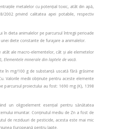
ntrațiile metalelor cu potențial toxic, atât din apă,
/2002 privind calitatea apei potabile, respectiv
i în dieta animalelor pe parcursul întregii perioade
unei diete constante de furajare a animalelor.
le atât ale macro-elementelor, cât și ale elemetelor
2,
Elementele minerale din laptele de vacă
.
imate în mg/100 g de substanță uscată fără grăsime
Cu. Valorile medii obținute pentru aceste elemente
e parcursul proiectului au fost: 1690 mg (K), 1398
iind un oligoelement esențial pentru sănătatea
istemului imunitar. Conținutul mediu de Zn a fost de
tul de reziduuri de pesticide, acesta este mai mic
Uniunea Europeană pentru lapte.