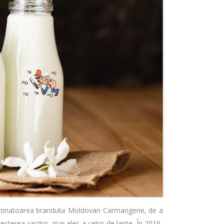
deținatoarea brandului Moldovan Carmangerie, de a
reșterea vacilor, mai ales a celor de lapte. În 2016-