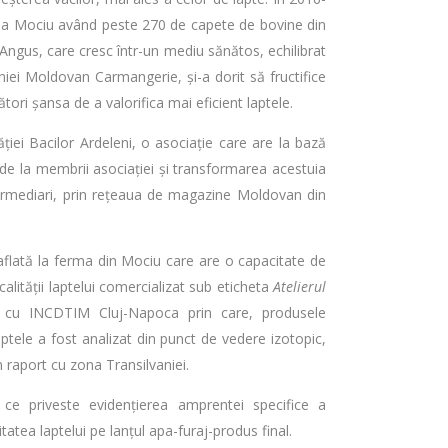
 la Mociu având peste 270 de capete de bovine din
Angus, care cresc într-un mediu sănătos, echilibrat
niei Moldovan Carmangerie, și-a dorit să fructifice
tori șansa de a valorifica mai eficient laptele.
ăției Bacilor Ardeleni, o asociație care are la bază
i de la membrii asociației și transformarea acestuia
ntermediari, prin rețeaua de magazine Moldovan din
ă aflată la ferma din Mociu care are o capacitate de
alității laptelui comercializat sub eticheta
Atelierul
ic cu INCDTIM Cluj-Napoca prin care, produsele
laptele a fost analizat din punct de vedere izotopic,
 raport cu zona Transilvaniei.
 ce priveste evidențierea amprentei specifice a
itatea laptelui pe lanțul apa-furaj-produs final.