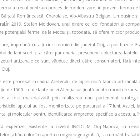
ferma a trecut printr-un proces de modernizare, în prezent ferma de
: Bălțată Românească, Charolaise, Alb-Albastru Belgian, Limousine și 
ural.În 2019, Ștefan Moldovan, unul dintre cei doi fondatori ai compa
ne potențialul fermei de la Mociu și, totodată, să ofere micilor producă
are, împreună cu alți cinci fermieri din județul Cluj, a pus bazele Fr
tul de lanț scurt și al cărei parteneriat presupune colectarea laptelu
nzeturi artizanale ce sunt vândute direct către consumatori, fără i
 Cluj.
e este procesat în cadrul Atelierului de lapte, mică fabrică artizanal
ție de 1500 litri de lapte pe zi.Atenția susținută pentru monitorizarea c
te
a fost materializată prin realizarea unui parteneriat strateg
risticile laptelui au fost monitorizate pe parcursul a 17 luni. Astfel, 
tal și molecular pentru identificarea amprentei specifice a acestuia, în
tă expertizei existente la nivelul INCDTIM Cluj-Napoca, în ceea
elor și băuturilor în raport cu originea geografică, s-a urmărit trasabil