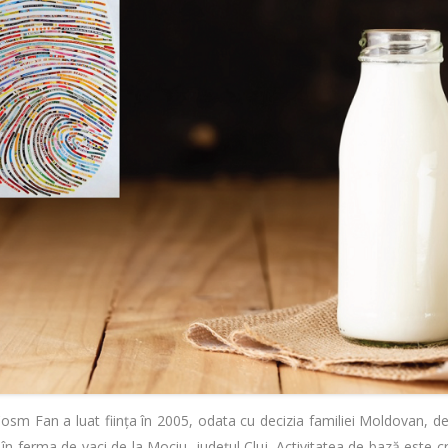
osm Fan a luat ființa în 2005, odata cu decizia familiei Moldovan, 
i în ferma de vaci de la Mociu, județul Cluj. Activitatea de bază este c