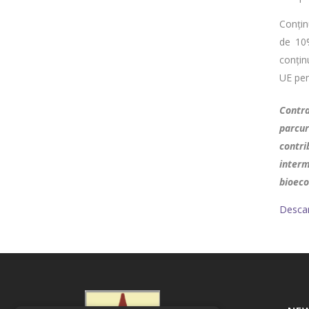
Conțin
de 10%
conțin
UE pen
Contra
parcur
contri
interm
bioeco
Descar