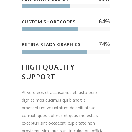
64
%
CUSTOM SHORTCODES
74
%
RETINA READY GRAPHICS
HIGH QUALITY
SUPPORT
At vero eos et accusamus et iusto odio
dignissimos ducimus qui blanditiis
praesentium voluptatum deleniti atque
corrupti quos dolores et quas molestias
excepturi sint occaecati cupiditate non
provident, similique sunt in culpa qui officia