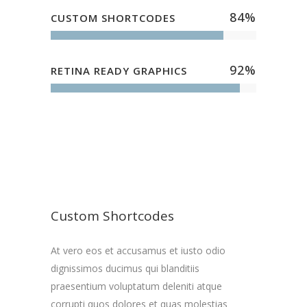
84
%
CUSTOM SHORTCODES
92
%
RETINA READY GRAPHICS
Custom Shortcodes
At vero eos et accusamus et iusto odio
dignissimos ducimus qui blanditiis
praesentium voluptatum deleniti atque
corrupti quos dolores et quas molestias