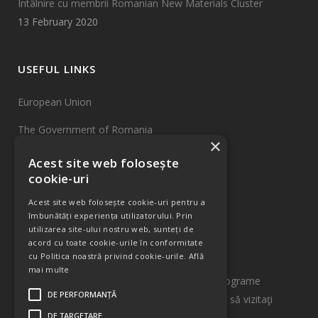
Întâlnire cu membrii Romanian New Materials Cluster
13 February 2020
USEFUL LINKS
European Union
The Government of Romania
×
EU Funds
Acest site web folosește
cookie-uri
INCDTIM Cluj-Napoca
Acest site web folosește cookie-uri pentru a
Sitemap
îmbunătăți experiența utilizatorului. Prin
utilizarea site-ului nostru web, sunteți de
acord cu toate cookie-urile în conformitate
INFORMATIONS
cu Politica noastră privind cookie-urile.
Află
mai multe
Pentru informații detaliate despre celelalte programe
DE PERFORMANȚĂ
cofinanțate de Uniunea Europeană vă invităm să vizitaţi
DE TARGETARE
www.fonduri-ue.ro