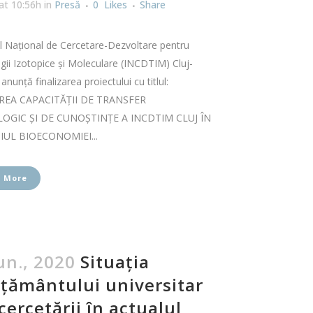
at 10:56h
in
Presă
0
Likes
Share
ul Naţional de Cercetare-Dezvoltare pentru
ii Izotopice şi Moleculare (INCDTIM) Cluj-
nunţă finalizarea proiectului cu titlul:
REA CAPACITĂŢII DE TRANSFER
OGIC ŞI DE CUNOŞTINŢE A INCDTIM CLUJ ÎN
UL BIOECONOMIEI...
 More
un., 2020
Situația
țământului universitar
 cercetării în actualul