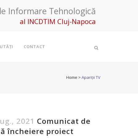
de Informare Tehnologică
al INCDTIM Cluj-Napoca
UTĂȚI
CONTACT
Home
>
Apariții TV
ug., 2021
Comunicat de
ă încheiere proiect