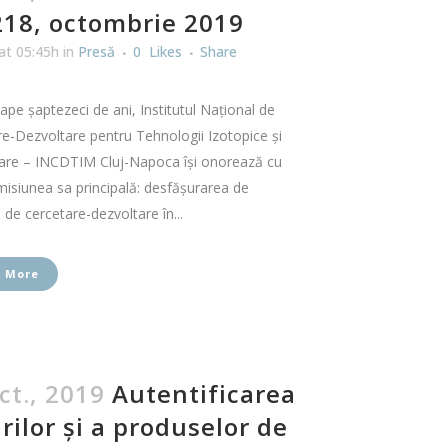
218, octombrie 2019
at 05:45h
in
Presă
0
Likes
Share
pe șaptezeci de ani, Institutul Național de
e-Dezvoltare pentru Tehnologii Izotopice și
are – INCDTIM Cluj-Napoca își onorează cu
isiunea sa principală: desfășurarea de
i de cercetare-dezvoltare în...
 More
ct., 2019
Autentificarea
rilor și a produselor de