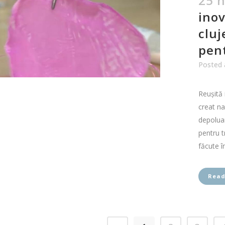
25 n
inov
cluj
pent
Posted 
Reuşită 
creat na
depoluar
pentru t
făcute în
Read