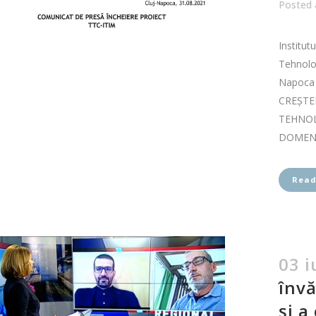
Posted 
Institut
Tehnolog
Napoca a
CREŞTE
TEHNOL
DOMENI
Read
03 i
învă
și a