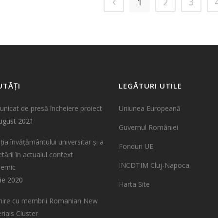
1
2
3
UTĂȚI
LEGĂTURI UTILE
nicat de presă încheiere proiect
Uniunea Europeană
ugust 2021
Guvernul României
ția învățământului universitar și a
Fonduri UE
tării în actualul context
INCDTIM Cluj-Napoca
demic
nie 2020
Harta Site
lnire cu membrii Romanian New
rials Cluster