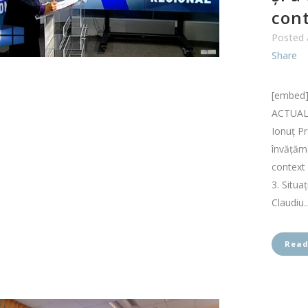
con
Posted 
Share
[embed]
ACTUAL 
Ionuț Pr
învățămâ
context 
3. Situaț
Claudiu..
Read