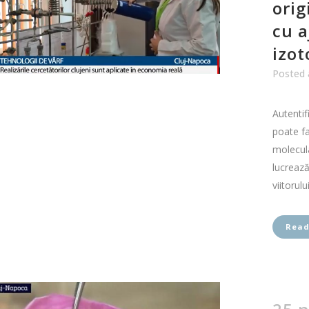
orig
cu a
izot
Posted 
Autentif
poate fa
molecula
lucrează
viitorului,
Read