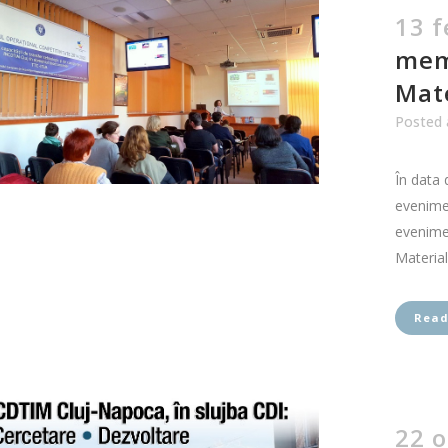
13 f
mem
Mate
Posted 
În data 
evenimen
evenime
Material
Read
22 o