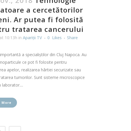
ov., 2018
Tehnologie
atoare a cercetătorilor
eni. Ar putea fi folosită
ru tratarea cancerului
at 10:13h
in
Apariţii TV
0
Likes
Share
importantă a specialiştilor din Cluj Napoca. Au
noparticule ce pot fi folosite pentru
ea apelor, realizarea hârtiei securizate sau
ratarea tumorilor. Sunt sisteme microscopice
 laborator....
 More