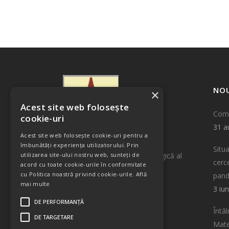
NO
×
Acest site web folosește
Comu
cookie-uri
31 a
Acest site web folosește cookie-uri pentru a
îmbunătăți experiența utilizatorului. Prin
Situa
utilizarea site-ului nostru web, sunteți de
Centrul de Informare Tehnologică al
cerce
acord cu toate cookie-urile în conformitate
INCDTIM Cluj-Napoca
cu Politica noastră privind cookie-urile.
Află
pan
Str. Donat Nr. 67-103
mai multe
3 iu
400293 Cluj-Napoca, Romania
DE PERFORMANȚĂ
Email: tto@itim-cj.ro
Întâ
DE TARGETARE
Tel.: +40 264 58 40 37
Mate