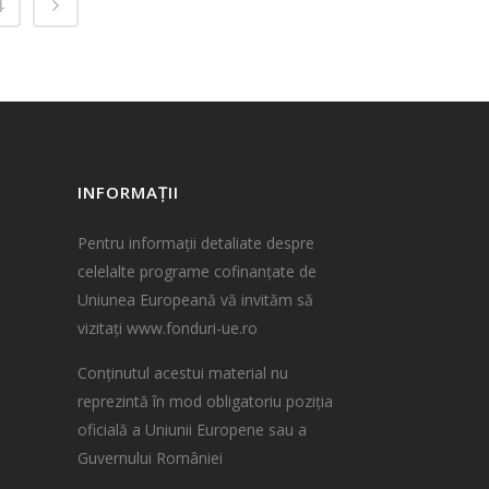
4
INFORMAȚII
Pentru informații detaliate despre
celelalte programe cofinanțate de
Uniunea Europeană vă invităm să
vizitaţi
www.fonduri-ue.ro
Conținutul acestui material nu
reprezintă în mod obligatoriu poziția
oficială a Uniunii Europene sau a
Guvernului României