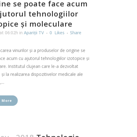
ine se poate face acum
jutorul tehnologiilor
opice și moleculare
at 06:02h
in
Apariţii TV
0
Likes
Share
icarea vinurilor și a produselor de origine se
ce acum cu ajutorul tehnologiilor izotopice și
re. Institutul clujean care le-a dezvoltat
 și la realizarea dispozitivelor medicale ale
...
 More