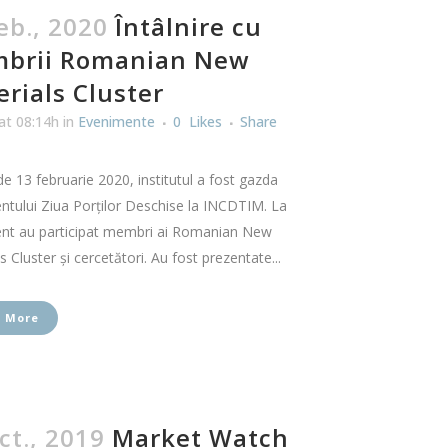
eb., 2020
Întâlnire cu
brii Romanian New
rials Cluster
at 08:14h
in
Evenimente
0
Likes
Share
de 13 februarie 2020, institutul a fost gazda
tului Ziua Porților Deschise la INCDTIM. La
nt au participat membri ai Romanian New
s Cluster și cercetători. Au fost prezentate...
 More
ct., 2019
Market Watch