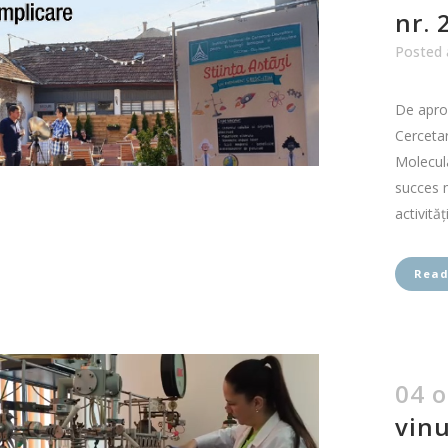
nr. 
Posted 
De aproa
Cercetar
Molecul
succes m
activităț
Read
04 o
vinu