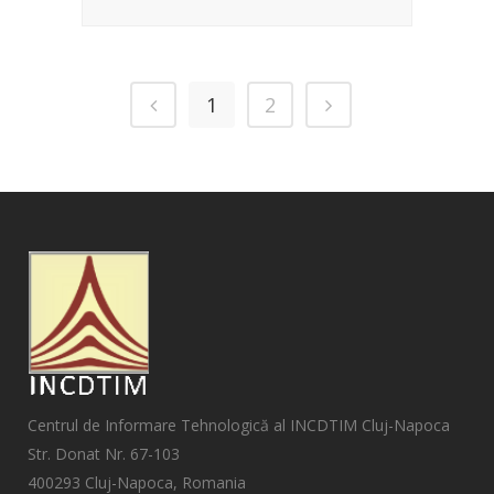
1
2
Centrul de Informare Tehnologică al INCDTIM Cluj-Napoca
Str. Donat Nr. 67-103
400293 Cluj-Napoca, Romania