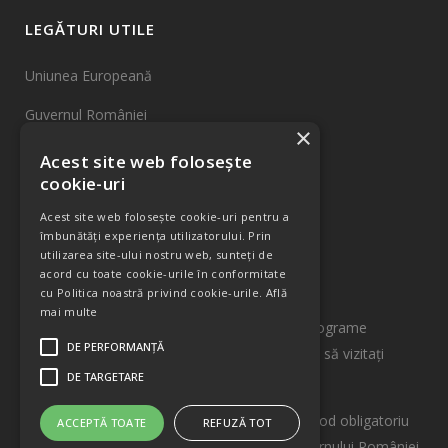
LEGĂTURI UTILE
Uniunea Europeană
Guvernul României
×
Fonduri UE
Acest site web folosește
cookie-uri
INCDTIM Cluj-Napoca
Acest site web folosește cookie-uri pentru a
Harta Site
îmbunătăți experiența utilizatorului. Prin
utilizarea site-ului nostru web, sunteți de
acord cu toate cookie-urile în conformitate
INFORMAȚII
cu Politica noastră privind cookie-urile.
Află
mai multe
Pentru informații detaliate despre celelalte programe
DE PERFORMANȚĂ
cofinanțate de Uniunea Europeană vă invităm să vizitaţi
DE TARGETARE
www.fonduri-ue.ro
Conținutul acestui material nu reprezintă în mod obligatoriu
ACCEPTĂ TOATE
REFUZĂ TOT
poziția oficială a Uniunii Europene sau a Guvernului României