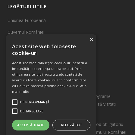
LEGĂTURI UTILE
Uniunea Europeană
Guvernul României
×
Fonduri UE
Acest site web folosește
cookie-uri
INCDTIM Cluj-Napoca
Acest site web folosește cookie-uri pentru a
Harta Site
îmbunătăți experiența utilizatorului. Prin
utilizarea site-ului nostru web, sunteți de
acord cu toate cookie-urile în conformitate
INFORMAȚII
cu Politica noastră privind cookie-urile.
Află
mai multe
Pentru informații detaliate despre celelalte programe
DE PERFORMANȚĂ
cofinanțate de Uniunea Europeană vă invităm să vizitaţi
DE TARGETARE
www.fonduri-ue.ro
Conținutul acestui material nu reprezintă în mod obligatoriu
ACCEPTĂ TOATE
REFUZĂ TOT
poziția oficială a Uniunii Europene sau a Guvernului României