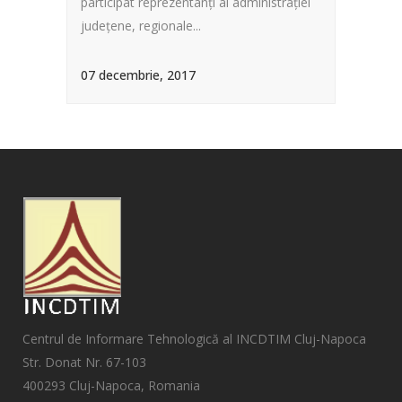
participat reprezentanți ai administrației
județene, regionale...
07 decembrie, 2017
Centrul de Informare Tehnologică al INCDTIM Cluj-Napoca
Str. Donat Nr. 67-103
400293 Cluj-Napoca, Romania