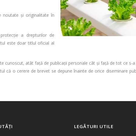
 noutate și originalitate în
otecție a drepturilor de
l este doar titlul oficial al
ste cunoscut, atât față de publicații personale cât și față de tot ce s-a
ul că o cerere de brevet se depune înainte de orice diseminare pub
UTĂȚI
LEGĂTURI UTILE