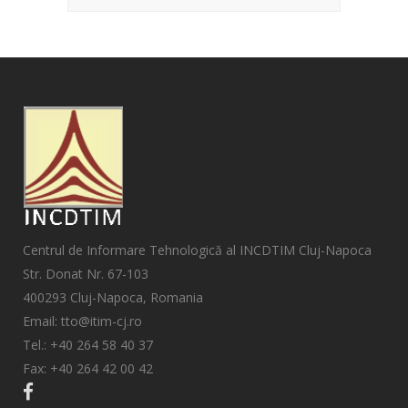
Centrul de Informare Tehnologică al INCDTIM Cluj-Napoca
Str. Donat Nr. 67-103
400293 Cluj-Napoca, Romania
Email: tto@itim-cj.ro
Tel.: +40 264 58 40 37
Fax: +40 264 42 00 42